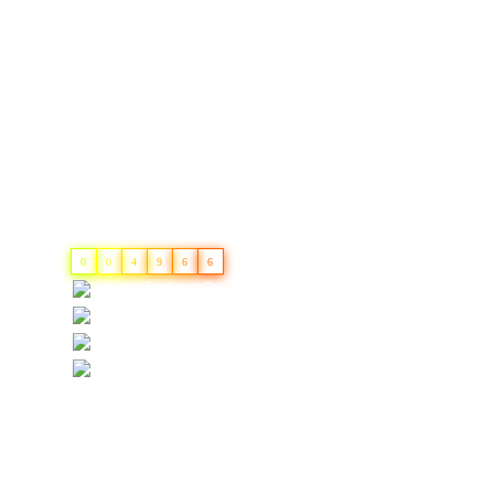
Contact us
Important Links
Privacy Policy
Refund Cancellation
Terms & Conditions
0
0
4
9
6
6
Users Today : 3
Users Last 7 days : 110
Users Last 30 days : 383
Users This Year : 1372
Contact Detail
+91 9455000505