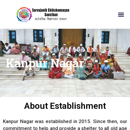
Skip
to
content
Our-
Our W
Contact Us
Kanpur Nagar
About Establishment
Kanpur Nagar was established in 2015. Since then, our
commitment to help and provide a shelter to all old age